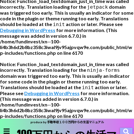
Notice
: Function _load_textdomain_just_in_time was called
incorrectly
. Translation loading for the
domain
jetpack
was triggered too early. This is usually an indicator for some
code in the plugin or theme running too early. Translations
should be loaded at the
action or later. Please see
init
Debugging in WordPress
for more information. (This
message was added in version 6.7.0.) in
/home/fundinvest/xn--100-
li4b3h6d2b8bz358c3iwal9jv95ajpvqw9e.com/public_html/w
p-includes/functions.php
on line
6170
Notice
: Function _load_textdomain_just_in_time was called
incorrectly
. Translation loading for the
ninja-forms
domain was triggered too early. This is usually an indicator
for some code in the plugin or theme running too early.
Translations should be loaded at the
action or later.
init
Please see
Debugging in WordPress
for more information.
(This message was added in version 6.7.0.) in
/home/fundinvest/xn--100-
li4b3h6d2b8bz358c3iwal9jv95ajpvqw9e.com/public_html/w
p-includes/functions.php
on line
6170
produce by 手取年収１００万円からの生活マニュアル
登販部：登録