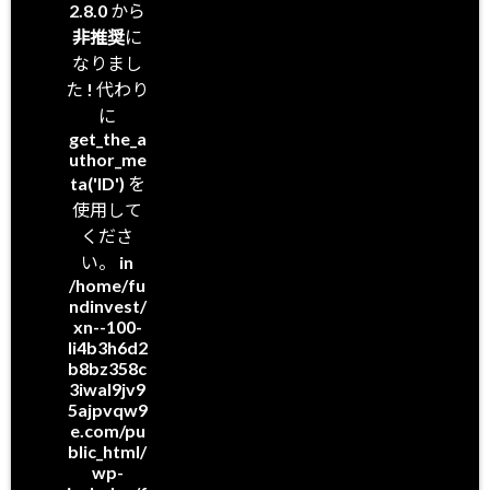
2.8.0 から
非推奨
に
なりまし
た ! 代わり
に
get_the_a
uthor_me
ta('ID') を
使用して
くださ
い。 in
/home/fu
ndinvest/
xn--100-
li4b3h6d2
b8bz358c
3iwal9jv9
5ajpvqw9
e.com/pu
blic_html/
wp-