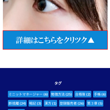
タグ
ミニットマネージャー
(6)
勉強方法
(25)
合格後
(2)
手帳
(6)
断捨離
(24)
暗記
(3)
漢方
(1)
登録販売者
(26)
第３章
(5)