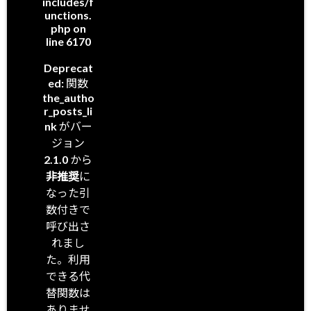
includes/f
unctions.
php
on
line
6170
Deprecat
ed
: 関数
the_autho
r_posts_li
nk がバー
ジョン
2.1.0 から
非推奨
に
なった引
数付きで
呼び出さ
れまし
た。利用
できる代
替関数は
ありませ