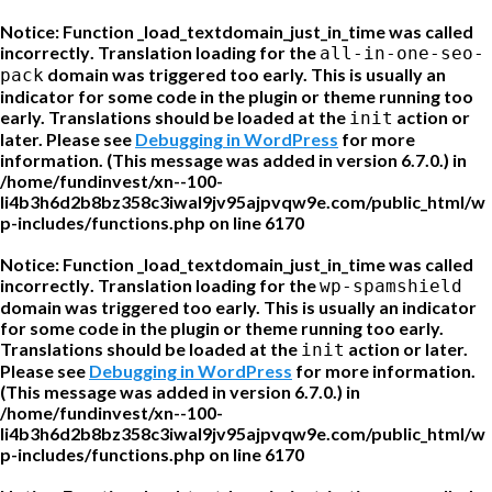
Notice
: Function _load_textdomain_just_in_time was called
incorrectly
. Translation loading for the
all-in-one-seo-
domain was triggered too early. This is usually an
pack
indicator for some code in the plugin or theme running too
early. Translations should be loaded at the
action or
init
later. Please see
Debugging in WordPress
for more
information. (This message was added in version 6.7.0.) in
/home/fundinvest/xn--100-
li4b3h6d2b8bz358c3iwal9jv95ajpvqw9e.com/public_html/w
p-includes/functions.php
on line
6170
Notice
: Function _load_textdomain_just_in_time was called
incorrectly
. Translation loading for the
wp-spamshield
domain was triggered too early. This is usually an indicator
for some code in the plugin or theme running too early.
Translations should be loaded at the
action or later.
init
Please see
Debugging in WordPress
for more information.
(This message was added in version 6.7.0.) in
/home/fundinvest/xn--100-
li4b3h6d2b8bz358c3iwal9jv95ajpvqw9e.com/public_html/w
p-includes/functions.php
on line
6170