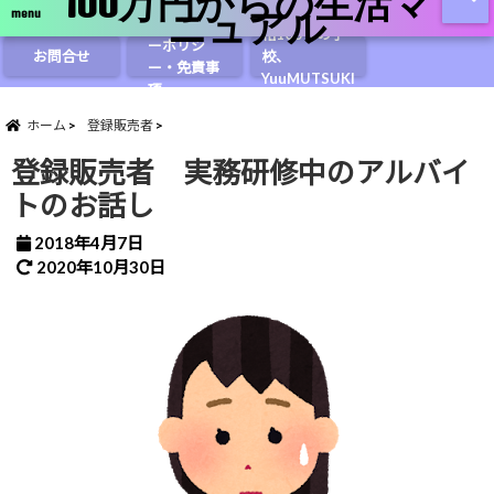
100万円からの生活マ
ニュアル
販売者試験合
menu
プライバシ
格100％の学
ーポリシ
お問合せ
校、
ー・免責事
YuuMUTSUKI
項
のプロフィー
ル
ホーム
登録販売者
登録販売者 実務研修中のアルバイ
トのお話し
2018年4月7日
2020年10月30日