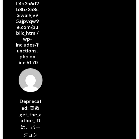
li4b3h6d2
b8bz358c
3iwal9jv9
5ajpvqw9
e.com/pu
blic_html/
wp-
includes/f
unctions.
php
on
line
6170
Deprecat
ed
: 関数
get_the_a
uthor_ID
は、バー
ジョン