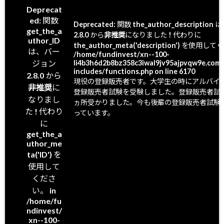
Deprecat
ed
: 関数
Deprecated
: 関数 the_author_descripti
get_the_a
2.8.0 から
非推奨
になりました ! 代わりに
uthor_ID
the_author_meta('description') を使用し
は、バー
/home/fundinvest/xn--100-
ジョン
li4b3h6d2b8bz358c3iwal9jv95ajpvqw9e.com/
includes/functions.php
on line
6170
2.8.0 から
現役の登録販売者です。大学生の時にアルバイ
非推奨
に
登録販売者試験を受験しました。登録販売者試
なりまし
ヵ所受かりました。今も後輩の登録販売者試験
た ! 代わり
っています。
に
get_the_a
uthor_me
ta('ID') を
使用して
くださ
い。 in
/home/fu
ndinvest/
xn--100-