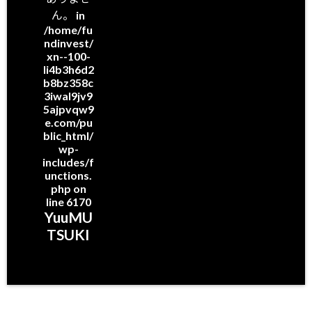
ん。 in
/home/fu
ndinvest/
xn--100-
li4b3h6d2
b8bz358c
3iwal9jv9
5ajpvqw9
e.com/pu
blic_html/
wp-
includes/f
unctions.
php
on
line
6170
YuuMU
TSUKI